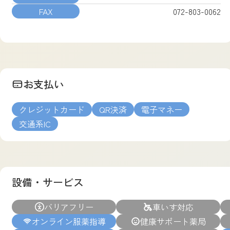
FAX
072-803-0062
お支払い
クレジットカード
QR決済
電子マネー
交通系IC
設備・サービス
バリアフリー
車いす対応
オンライン服薬指導
健康サポート薬局