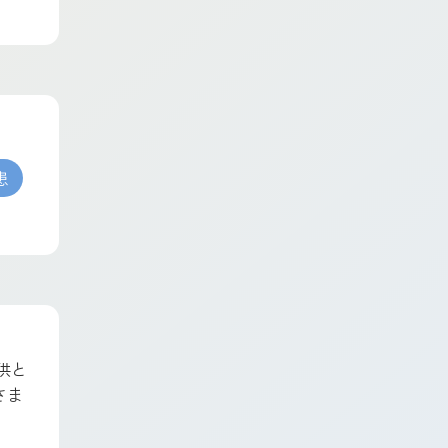
患
供と
さま