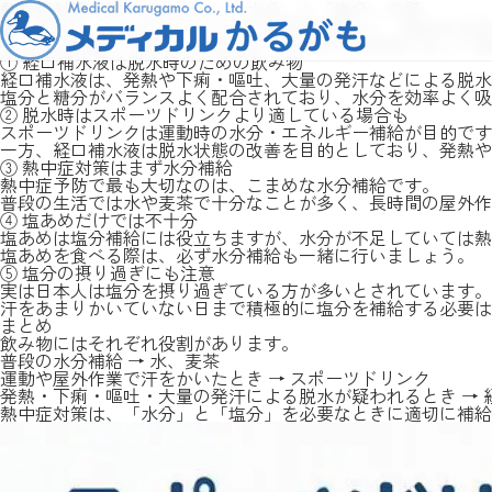
熱中症対策で知っておきたい「水分」と「塩分」の話
暑くなると、「スポーツドリンクを飲めば安心」「塩あめを食
もちろん間違いではありませんが、大切なのは状況に応じて適
① 経口補水液は脱水時のための飲み物
経口補水液は、発熱や下痢・嘔吐、大量の発汗などによる脱水
塩分と糖分がバランスよく配合されており、水分を効率よく吸
② 脱水時はスポーツドリンクより適している場合も
スポーツドリンクは運動時の水分・エネルギー補給が目的です
一方、経口補水液は脱水状態の改善を目的としており、発熱や
③ 熱中症対策はまず水分補給
熱中症予防で最も大切なのは、こまめな水分補給です。
普段の生活では水や麦茶で十分なことが多く、長時間の屋外作
④ 塩あめだけでは不十分
塩あめは塩分補給には役立ちますが、水分が不足していては熱
塩あめを食べる際は、必ず水分補給も一緒に行いましょう。
⑤ 塩分の摂り過ぎにも注意
実は日本人は塩分を摂り過ぎている方が多いとされています。
汗をあまりかいていない日まで積極的に塩分を補給する必要は
まとめ
飲み物にはそれぞれ役割があります。
普段の水分補給 → 水、麦茶
運動や屋外作業で汗をかいたとき → スポーツドリンク
発熱・下痢・嘔吐・大量の発汗による脱水が疑われるとき → 
熱中症対策は、「水分」と「塩分」を必要なときに適切に補給