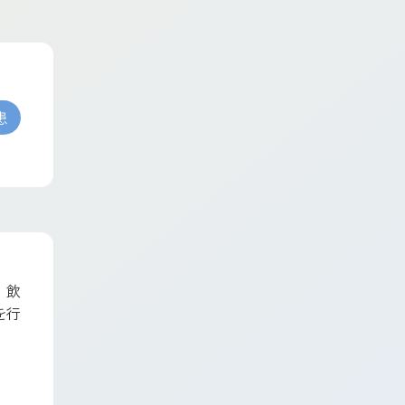
患
、飲
を行