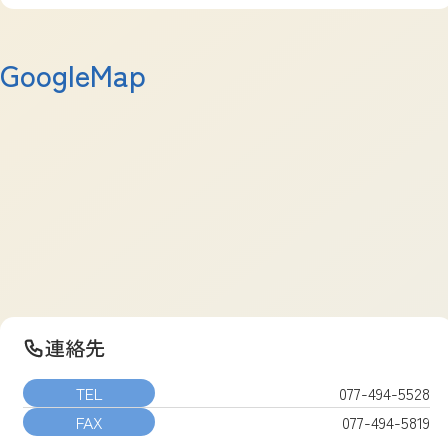
GoogleMap
連絡先
TEL
077-494-5528
FAX
077-494-5819