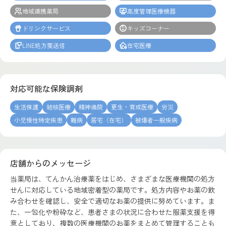
地域連携薬局
高度管理医療機器
ドリンクサービス
キッズコーナー
LINE処方箋送信
在宅医療
対応可能な保険調剤
生活保護
結核医療
精神通院
更生・育成医療
労災
小児慢性特定疾患
難病
居宅（在宅）
被爆者一般疾病
店舗からのメッセージ
当薬局は、てんかん治療薬をはじめ、さまざまな医療機関の処方
せんに対応している地域密着型の薬局です。処方内容やお薬の飲
み合わせを確認し、安全で適切なお薬の提供に努めています。ま
た、一包化や粉砕など、患者さまの状況に合わせた服薬支援を得
意としており、複数の医療機関のお薬をまとめて管理することも