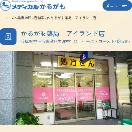
メニュー
ホーム
>
兵庫地区
>
店舗案内
>
かるがも薬局 アイランド店
かるがも薬局 アイランド店
兵庫県神戸市東灘区向洋中1-14 イーストコースト2番街105