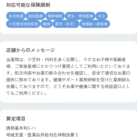
対応可能な保険調剤
生活保護
結核医療
精神通院
更生・育成医療
労災
小児慢性特定疾患
難病
居宅（在宅）
被爆者一般疾病
店舗からのメッセージ
当薬局は、小児科・内科を多く応需し、小さなお子様や高齢者
様、ご家族皆様にかかりつけ薬局としてご利用いただいておりま
す。処方内容やお薬の飲み合わせを確認し、安全で適切なお薬の
提供に努めております。健康サポート薬局研修を受けた薬剤師も
在籍しておりますので、どうぞお薬や健康に関する相談窓口とし
てもご利用ください。
算定項目
調剤基本料3-ハ
地域支援・医薬品供給対応体制加算５