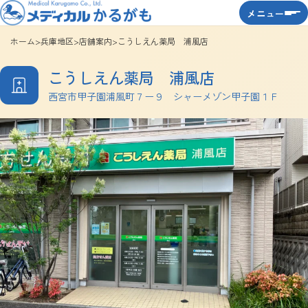
メニュー
ホーム
>
兵庫地区
>
店舗案内
>
こうしえん薬局 浦風店
こうしえん薬局 浦風店
西宮市甲子園浦風町７ー９ シャーメゾン甲子園１Ｆ