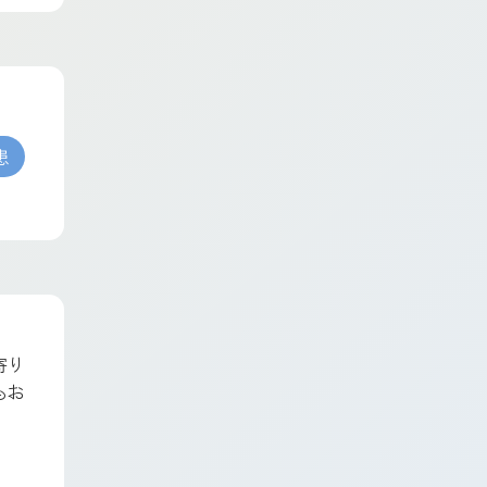
患
寄り
もお