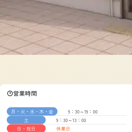
営業時間
月・火・水・木・金
9：30～19：00
土
9：30～13：00
日・祝日
休業日